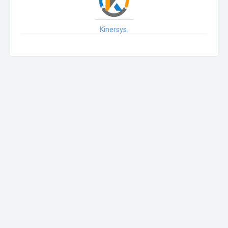
Kinersys.
Rememos por la vida - Fortale Senos Chile
Fundación Mujeres por un Lazo